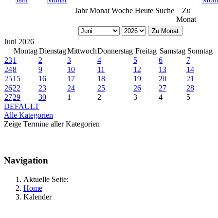
Jahr
Monat
Woche
Heute
Suche
Zu
Monat
Zu Monat
Juni 2026
Montag
Dienstag
Mittwoch
Donnerstag
Freitag
Samstag
Sonntag
23
1
2
3
4
5
6
7
24
8
9
10
11
12
13
14
25
15
16
17
18
19
20
21
26
22
23
24
25
26
27
28
27
29
30
1
2
3
4
5
DEFAULT
Alle Kategorien
Zeige Termine aller Kategorien
Navigation
Aktuelle Seite:
Home
Kalender