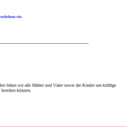
wehrhaus ein.
_______________________________________
er bitten wir alle Mütter und Väter sowie die Kinder um kräftige
r bereiten können.
__________________________________________________