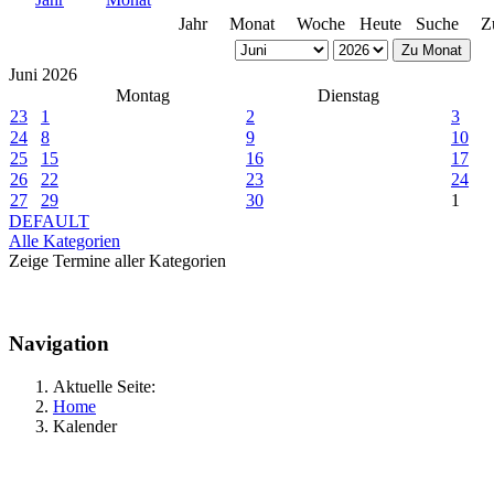
Jahr
Monat
Woche
Heute
Suche
Z
Zu Monat
Juni 2026
Montag
Dienstag
23
1
2
3
24
8
9
10
25
15
16
17
26
22
23
24
27
29
30
1
DEFAULT
Alle Kategorien
Zeige Termine aller Kategorien
Navigation
Aktuelle Seite:
Home
Kalender