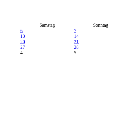
Samstag
Sonntag
6
7
13
14
20
21
27
28
4
5