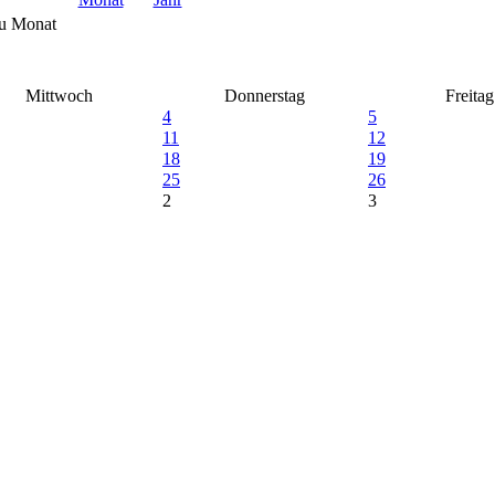
u Monat
Mittwoch
Donnerstag
Freitag
4
5
11
12
18
19
25
26
2
3