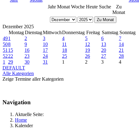
Jahr
Monat
Woche
Heute
Suche
Zu
Monat
Zu Monat
Dezember 2025
Montag
Dienstag
Mittwoch
Donnerstag
Freitag
Samstag
Sonntag
49
1
2
3
4
5
6
7
50
8
9
10
11
12
13
14
51
15
16
17
18
19
20
21
52
22
23
24
25
26
27
28
1
29
30
31
1
2
3
4
DEFAULT
Alle Kategorien
Zeige Termine aller Kategorien
Navigation
Aktuelle Seite:
Home
Kalender