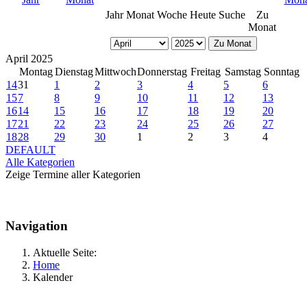
Jahr
Monat
Woche
Heute
Suche
Zu
Monat
Zu Monat
April 2025
Montag
Dienstag
Mittwoch
Donnerstag
Freitag
Samstag
Sonntag
14
31
1
2
3
4
5
6
15
7
8
9
10
11
12
13
16
14
15
16
17
18
19
20
17
21
22
23
24
25
26
27
18
28
29
30
1
2
3
4
DEFAULT
Alle Kategorien
Zeige Termine aller Kategorien
Navigation
Aktuelle Seite:
Home
Kalender